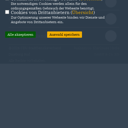
CDU Kreisverband Duisburg
Die notwendigen Cookies werden allein für den
ordnungsgemäßen Gebrauch der Webseite benötigt.
Cookies von Drittanbietern (
Übersicht
)
Zur Optimierung unserer Webseite binden wir Dienste und
CDU Nordrhein-Westfalen
Angebote von Drittanbietern ein.
Alle akzeptieren
Auswahl speichern
CDU Deutschlands
@2026 CDU Stadtbezirksverband
Realisation: Sharkness Media
Duisburg Süd
GmbH & Co. KG
Alle Rechte vorbehalten.