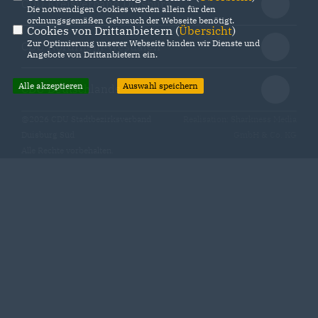
CDU Kreisverband Duisburg
Die notwendigen Cookies werden allein für den
ordnungsgemäßen Gebrauch der Webseite benötigt.
Cookies von Drittanbietern (
Übersicht
)
Zur Optimierung unserer Webseite binden wir Dienste und
CDU Nordrhein-Westfalen
Angebote von Drittanbietern ein.
Alle akzeptieren
Auswahl speichern
CDU Deutschlands
@2026 CDU Stadtbezirksverband
Realisation: Sharkness Media
Duisburg Süd
GmbH & Co. KG
Alle Rechte vorbehalten.